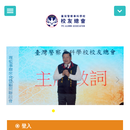
跳
到
主
要
內
容
區
登入